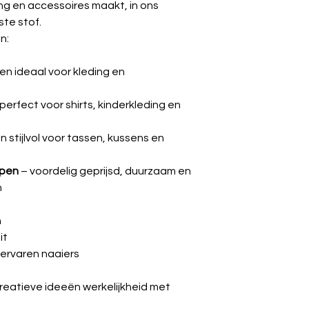
ding en accessoires maakt, in ons
ste stof.
n:
n ideaal voor kleding en
perfect voor shirts, kinderkleding en
n stijlvol voor tassen, kussens en
ppen
– voordelig geprijsd, duurzaam en
n
n
it
 ervaren naaiers
creatieve ideeën werkelijkheid met