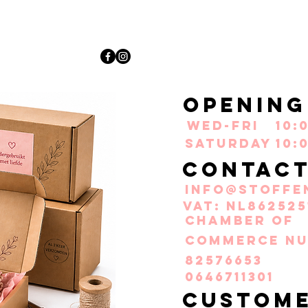
Opening
Wed-Fri
10:
Saturday
10:
Contac
info@stoffe
VAT: NL862525
Chamber of
Commerce nu
82576653
0646711301
Custom