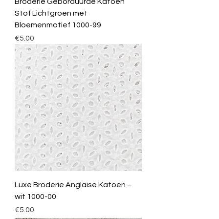
Broderie Geborduurde Katoen
Stof Lichtgroen met
Bloemenmotief 1000-99
Price
€5.00
Luxe Broderie Anglaise Katoen –
wit 1000-00
Price
€5.00