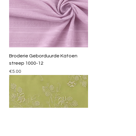
Broderie Geborduurde Katoen
streep 1000-12
Price
€5.00