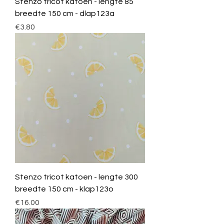
Stenzo tricot katoen - lengte 85
breedte 150 cm - dlap123a
Price
€3.80
Stenzo tricot katoen - lengte 300
breedte 150 cm - klap123o
Price
€16.00