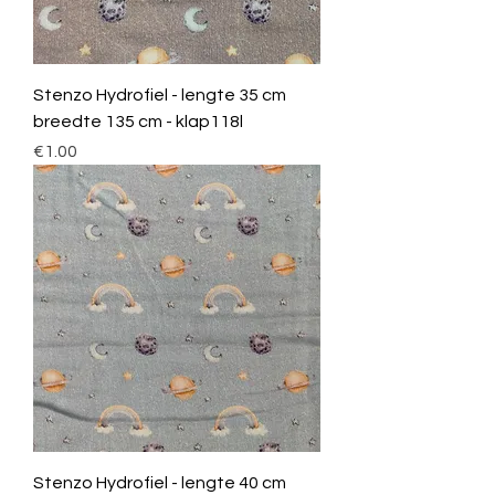
Stenzo Hydrofiel - lengte 35 cm
breedte 135 cm - klap118l
Price
€1.00
Stenzo Hydrofiel - lengte 40 cm