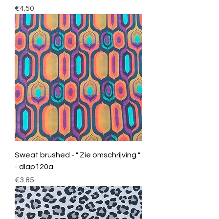
Price
€4.50
Sweat brushed - " Zie omschrijving "
- dlap120a
Price
€3.85