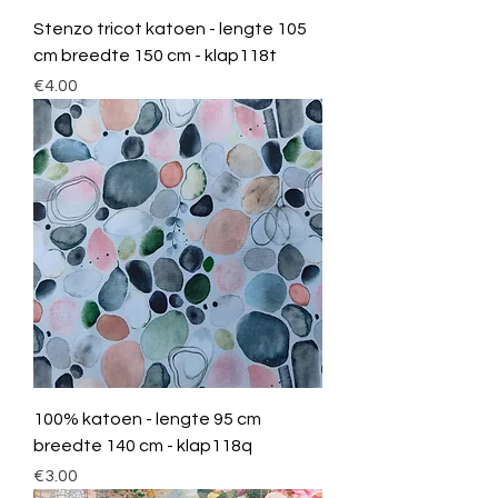
Stenzo tricot katoen - lengte 105
cm breedte 150 cm - klap118t
Price
€4.00
100% katoen - lengte 95 cm
breedte 140 cm - klap118q
Price
€3.00