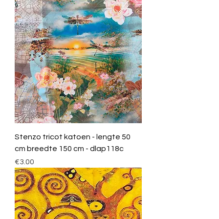
Stenzo tricot katoen - lengte 50
cm breedte 150 cm - dlap118c
Price
€3.00