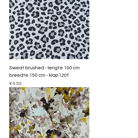
Sweat brushed - lengte 100 cm
breedte 150 cm - klap120f
Price
€4.50