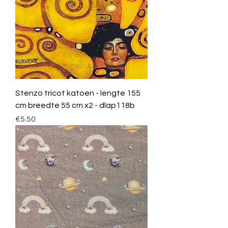
Stenzo tricot katoen - lengte 155
cm breedte 55 cm x2 - dlap118b
Price
€5.50