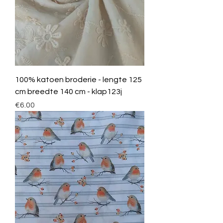
100% katoen broderie - lengte 125
cm breedte 140 cm - klap123j
Price
€6.00