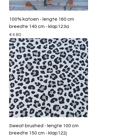
100% katoen - lengte 160 cm
breedte 140 cm - klap123a
Price
€4.80
Sweat brushed - lengte 100 cm
breedte 150 cm - klap122j