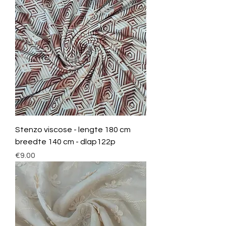
Stenzo viscose - lengte 180 cm
breedte 140 cm - dlap122p
Price
€9.00