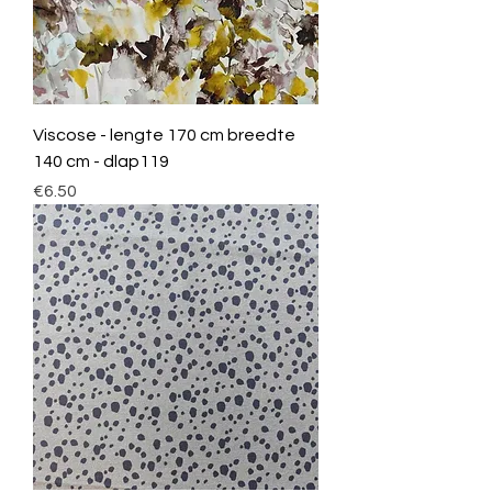
Viscose - lengte 170 cm breedte
140 cm - dlap119
Price
€6.50