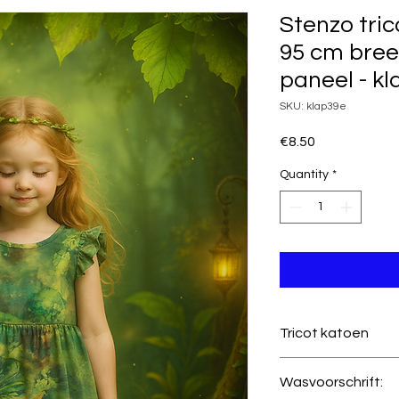
Stenzo tric
95 cm bree
paneel - k
SKU: klap39e
Price
€8.50
Quantity
*
Tricot katoen
Kwaliteit
Wasvoorschrift: