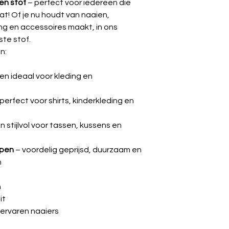
en stof
– perfect voor iedereen die
at! Of je nu houdt van naaien,
ding en accessoires maakt, in ons
ste stof.
n:
n ideaal voor kleding en
perfect voor shirts, kinderkleding en
n stijlvol voor tassen, kussens en
ppen
– voordelig geprijsd, duurzaam en
n
n
it
 ervaren naaiers