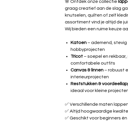
🌸 Ontdek onze collectie
lapp
graag creatief aan de slag ga
knutselen, quilten of zelf kle
assortiment vind je altijd de jui
Wij bieden een ruime keuze aa
Katoen
– ademend, stevig e
hobbyprojecten
Tricot
– soepel en rekbaar, 
comfortabele outfits
Canvas & linnen
– robuust e
interieurprojecten
Reststukken & voordeella
ideaal voor kleine projecte
✅ Verschillende maten lappe
✅ Altijd hoogwaardige kwalite
✅ Geschikt voor beginners én