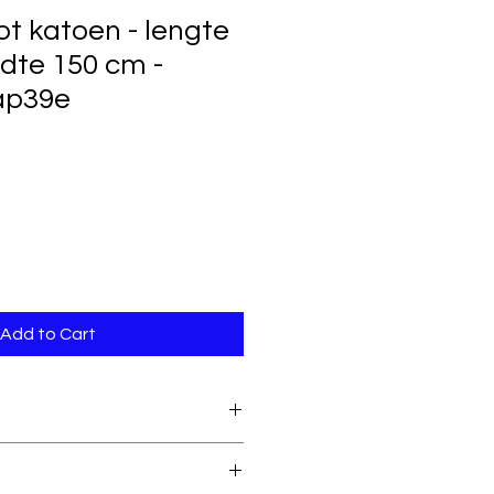
ot katoen - lengte
dte 150 cm -
lap39e
Add to Cart
95% katoen & 5%
elastaan