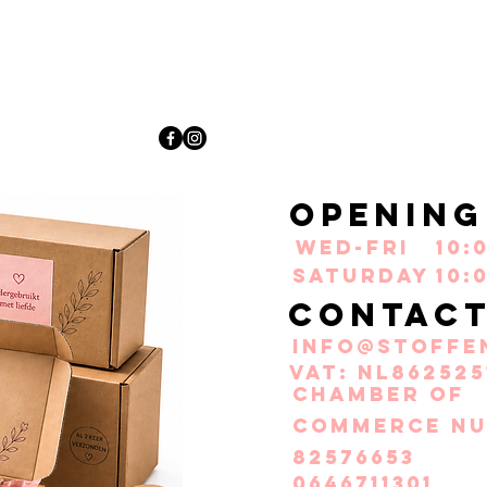
Opening
Wed-Fri
10:
Saturday
10:
Contac
info@stoffe
VAT: NL862525
Chamber of
Commerce nu
82576653
0646711301