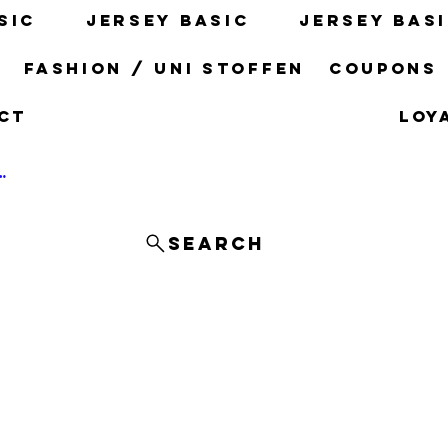
sic
Jersey basic
Jersey bas
s
fashion / uni stoffen
Coupons
ct
Loy
og In
Search