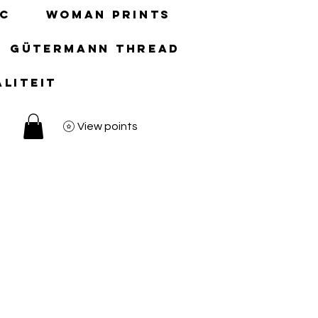
ic
Woman prints
gütermann thread
aliteit
View points