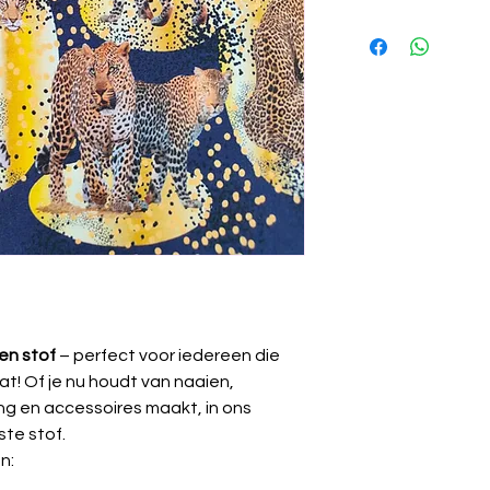
🧼
Wassen:
Binne
Certificering
fijnwasprogramm
🚫
Niet bleken.
Stretch
🌀
Centrifugeren:
uitrekken te voo
Gewicht
🌬️
Drogen:
Niet i
laten drogen (lie
Breedte
vermijden).
🔥
Strijken:
Op
lag
binnenstebuiten s
⚠️
Krimp:
Kan tot 
wasbeurt.
en stof
– perfect voor iedereen die
at! Of je nu houdt van naaien,
ding en accessoires maakt, in ons
ste stof.
n: