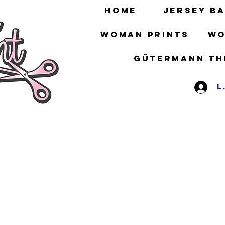
HOME
Jersey ba
Woman prints
Wo
gütermann th
L