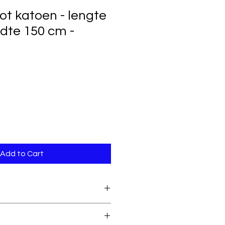
ot katoen - lengte
dte 150 cm -
Add to Cart
95% katoen & 5%
elastaan