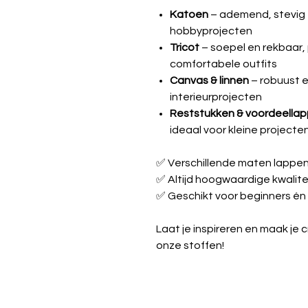
Katoen
– ademend, stevig e
hobbyprojecten
Tricot
– soepel en rekbaar, 
comfortabele outfits
Canvas & linnen
– robuust e
interieurprojecten
Reststukken & voordeella
ideaal voor kleine projecte
✅ Verschillende maten lappe
✅ Altijd hoogwaardige kwalite
✅ Geschikt voor beginners én
Laat je inspireren en maak je 
onze stoffen!