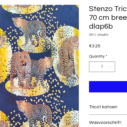
Stenzo Tric
70 cm bree
dlap6b
SKU: dlap6b
Price
€3.25
Quantity
*
Tricot katoen
Kwaliteit
Wasvoorschrift: