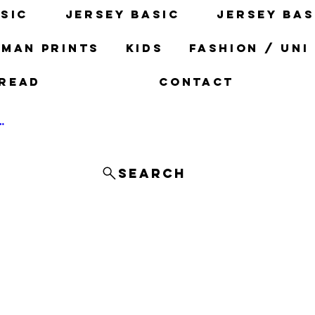
sic
Jersey basic
Jersey bas
man prints
Kids
fashion / uni
read
Contact
og In
Search