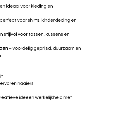
n ideaal voor kleding en
perfect voor shirts, kinderkleding en
n stijlvol voor tassen, kussens en
ppen
– voordelig geprijsd, duurzaam en
n
n
it
 ervaren naaiers
creatieve ideeën werkelijkheid met