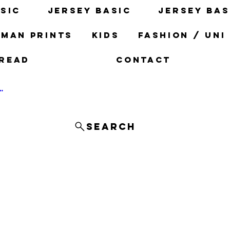
sic
Jersey basic
Jersey bas
man prints
Kids
fashion / uni
read
Contact
og In
Search