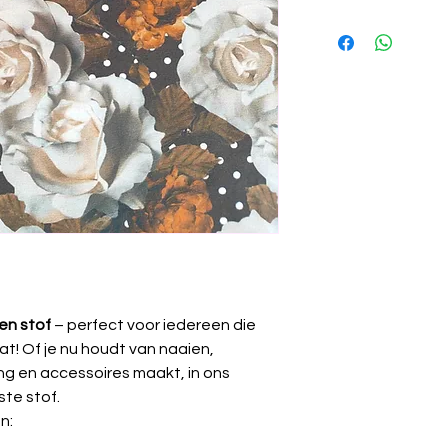
🧼
Wassen:
Binne
Certificering
fijnwasprogramm
🚫
Niet bleken.
Stretch
🌀
Centrifugeren:
uitrekken te voo
Gewicht
🌬️
Drogen:
Niet i
laten drogen (lie
Breedte
vermijden).
🔥
Strijken:
Op
lag
binnenstebuiten s
⚠️
Krimp:
Kan tot 
wasbeurt.
en stof
– perfect voor iedereen die
at! Of je nu houdt van naaien,
ding en accessoires maakt, in ons
ste stof.
n: