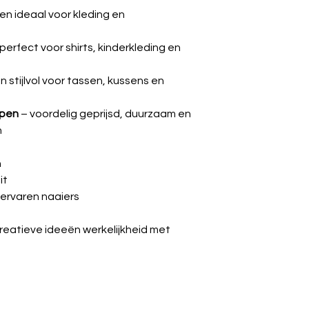
n ideaal voor kleding en
perfect voor shirts, kinderkleding en
n stijlvol voor tassen, kussens en
ppen
– voordelig geprijsd, duurzaam en
n
n
it
 ervaren naaiers
creatieve ideeën werkelijkheid met