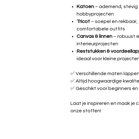
Katoen
– ademend, stevig e
hobbyprojecten
Tricot
– soepel en rekbaar, 
comfortabele outfits
Canvas & linnen
– robuust e
interieurprojecten
Reststukken & voordeella
ideaal voor kleine projecte
✅ Verschillende maten lappe
✅ Altijd hoogwaardige kwalite
✅ Geschikt voor beginners én
Laat je inspireren en maak je 
onze stoffen!