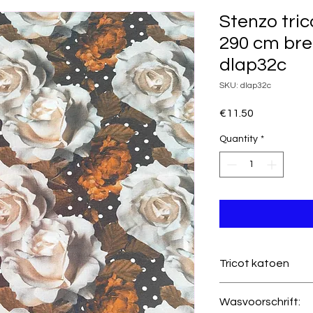
Stenzo tric
290 cm bre
dlap32c
SKU: dlap32c
Price
€11.50
Quantity
*
Tricot katoen
Kwaliteit
Wasvoorschrift: