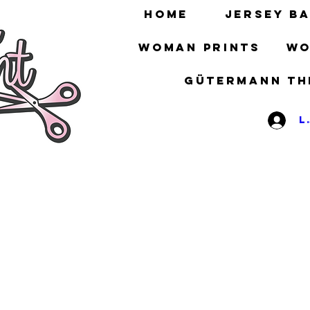
HOME
Jersey ba
Woman prints
Wo
gütermann th
L