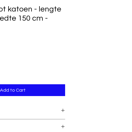
ot katoen - lengte
edte 150 cm -
Add to Cart
95% katoen & 5%
elastaan