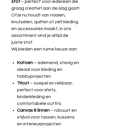
stof
– perfect voor iedereen die
graag creatief aan de slag gaat!
Of je nu houdt van naaien,
knutselen, quilten of zelf kleding
en accessoires maakt, in ons
assortiment vind je altijd de
juiste stof.
Wij bieden een ruime keuze aan:
Katoen
– ademend, stevig en
ideaal voor kleding en
hobbyprojecten
Tricot
– soepel en rekbaar,
perfect voor shirts,
kinderkleding en
comfortabele outfits
Canvas & linnen
– robuust en
stijlvol voor tassen, kussens
en interieurprojecten