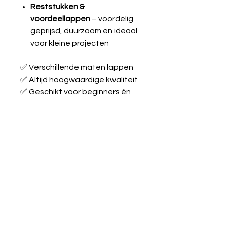
Reststukken &
voordeellappen
– voordelig
geprijsd, duurzaam en ideaal
voor kleine projecten
✅ Verschillende maten lappen
✅ Altijd hoogwaardige kwaliteit
✅ Geschikt voor beginners én
ervaren naaiers
Laat je inspireren en maak je
creatieve ideeën werkelijkheid
met onze stoffen!
Tricot katoen
Kwaliteit
95% katoen & 5%
Wasvoorschrift:
elastaan