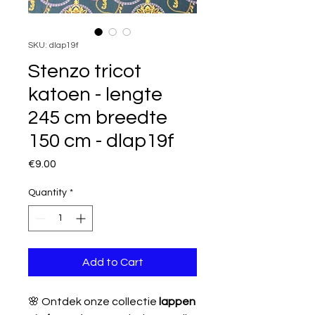
SKU: dlap19f
Stenzo tricot
katoen - lengte
245 cm breedte
150 cm - dlap19f
Price
€9.00
Quantity
*
Add to Cart
🌸 Ontdek onze collectie
lappen