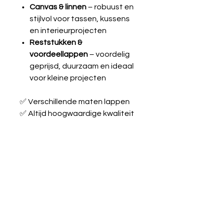
Canvas & linnen
– robuust en
stijlvol voor tassen, kussens
en interieurprojecten
Reststukken &
voordeellappen
– voordelig
geprijsd, duurzaam en ideaal
voor kleine projecten
✅ Verschillende maten lappen
✅ Altijd hoogwaardige kwaliteit
✅ Geschikt voor beginners én
ervaren naaiers
Laat je inspireren en maak je
creatieve ideeën werkelijkheid
met onze stoffen!
Tricot katoen