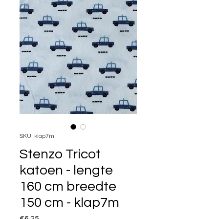
SKU: klap7m
Stenzo Tricot
katoen - lengte
160 cm breedte
150 cm - klap7m
Price
€6.25