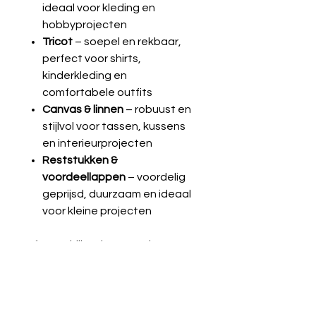
ideaal voor kleding en
hobbyprojecten
Tricot
– soepel en rekbaar,
perfect voor shirts,
kinderkleding en
comfortabele outfits
Canvas & linnen
– robuust en
stijlvol voor tassen, kussens
en interieurprojecten
Reststukken &
voordeellappen
– voordelig
geprijsd, duurzaam en ideaal
voor kleine projecten
✅ Verschillende maten lappen
✅ Altijd hoogwaardige kwaliteit
✅ Geschikt voor beginners én
ervaren naaiers