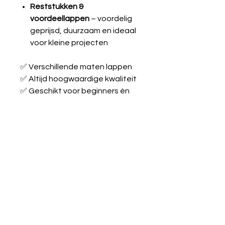
Reststukken &
voordeellappen
– voordelig
geprijsd, duurzaam en ideaal
voor kleine projecten
✅ Verschillende maten lappen
✅ Altijd hoogwaardige kwaliteit
✅ Geschikt voor beginners én
ervaren naaiers
Laat je inspireren en maak je
creatieve ideeën werkelijkheid
met onze stoffen!
Tricot katoen
Kwaliteit
95% katoen & 5%
Wasvoorschrift:
elastaan