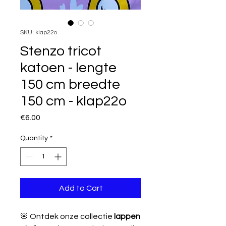
SKU: klap22o
Stenzo tricot
katoen - lengte
150 cm breedte
150 cm - klap22o
Price
€6.00
Quantity
*
Add to Cart
🌸 Ontdek onze collectie
lappen