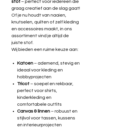
stof
– perfect voor iedereen die
graag creatief aan de slag gaat!
Of je nu houdt van naaien,
knutselen, quilten of zelf kleding
en accessoires maakt, in ons
assortiment vind je altijd de
juiste stof.
Wij bieden een ruime keuze aan:
Katoen
– ademend, stevig en
ideaal voor kleding en
hobbyprojecten
Tricot
– soepel en rekbaar,
perfect voor shirts,
kinderkleding en
comfortabele outfits
Canvas & linnen
– robuust en
stijlvol voor tassen, kussens
en interieurprojecten