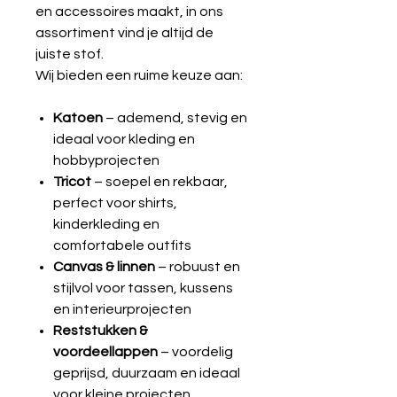
en accessoires maakt, in ons
assortiment vind je altijd de
juiste stof.
Wij bieden een ruime keuze aan:
Katoen
– ademend, stevig en
ideaal voor kleding en
hobbyprojecten
Tricot
– soepel en rekbaar,
perfect voor shirts,
kinderkleding en
comfortabele outfits
Canvas & linnen
– robuust en
stijlvol voor tassen, kussens
en interieurprojecten
Reststukken &
voordeellappen
– voordelig
geprijsd, duurzaam en ideaal
voor kleine projecten