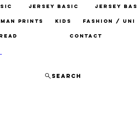
sic
Jersey basic
Jersey bas
man prints
Kids
fashion / uni
read
Contact
og In
Search