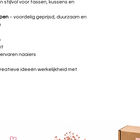
n stijlvol voor tassen, kussens en
ppen
– voordelig geprijsd, duurzaam en
n
n
it
 ervaren naaiers
creatieve ideeën werkelijkheid met