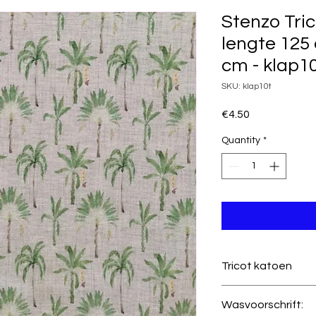
Stenzo Tric
lengte 125
cm - klap1
SKU: klap10t
Price
€4.50
Quantity
*
Tricot katoen
Kwaliteit
Wasvoorschrift: