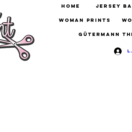
HOME
Jersey ba
Woman prints
Wo
gütermann th
L