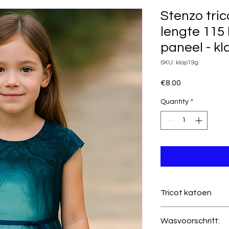
Stenzo tric
lengte 115
paneel - k
SKU: klap19g
Price
€8.00
Quantity
*
Tricot katoen
Kwaliteit
Wasvoorschrift: