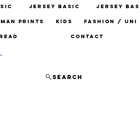
sic
Jersey basic
Jersey bas
man prints
Kids
fashion / uni
read
Contact
og In
Search