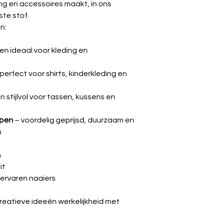
ding en accessoires maakt, in ons
ste stof.
n:
n ideaal voor kleding en
perfect voor shirts, kinderkleding en
n stijlvol voor tassen, kussens en
ppen
– voordelig geprijsd, duurzaam en
n
n
it
 ervaren naaiers
creatieve ideeën werkelijkheid met