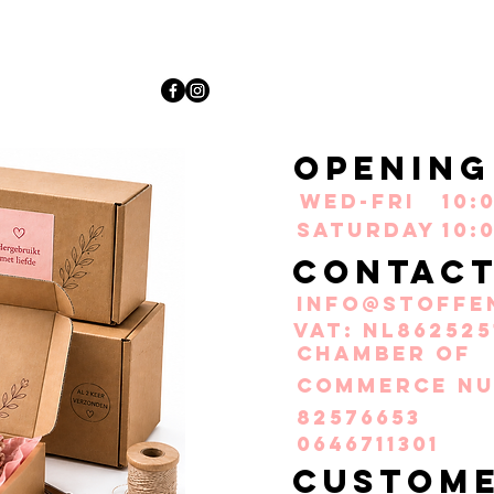
Opening
Wed-Fri
10:
Saturday
10:
Contac
info@stoffe
VAT: NL862525
Chamber of
Commerce nu
82576653
0646711301
Custom