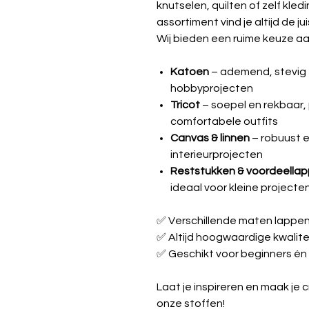
knutselen, quilten of zelf kle
assortiment vind je altijd de jui
Wij bieden een ruime keuze aa
Katoen
– ademend, stevig e
hobbyprojecten
Tricot
– soepel en rekbaar, 
comfortabele outfits
Canvas & linnen
– robuust e
interieurprojecten
Reststukken & voordeella
ideaal voor kleine projecte
✅ Verschillende maten lappe
✅ Altijd hoogwaardige kwalite
✅ Geschikt voor beginners én
Laat je inspireren en maak je 
onze stoffen!