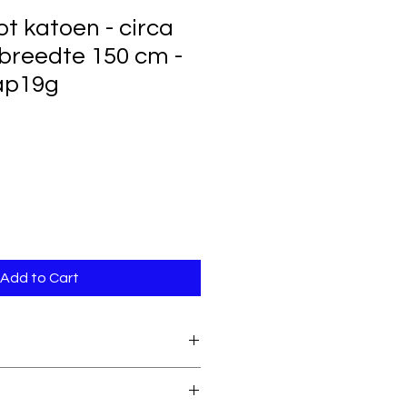
ot katoen - circa
 breedte 150 cm -
lap19g
Add to Cart
95% katoen & 5%
elastaan