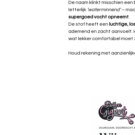
De naam klinkt misschien een
letterlijk
‘waterminnend’
– maar
supergoed vocht opneemt
.
De stof heeft een
luchtige, l
ademend en zacht aanvoelt. I
wat lekker comfortabel moet z
Houd rekening met aanzienlijke