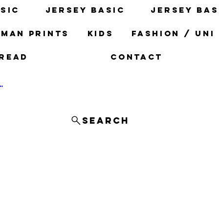
sic
Jersey basic
Jersey bas
man prints
Kids
fashion / uni
read
Contact
og In
Search