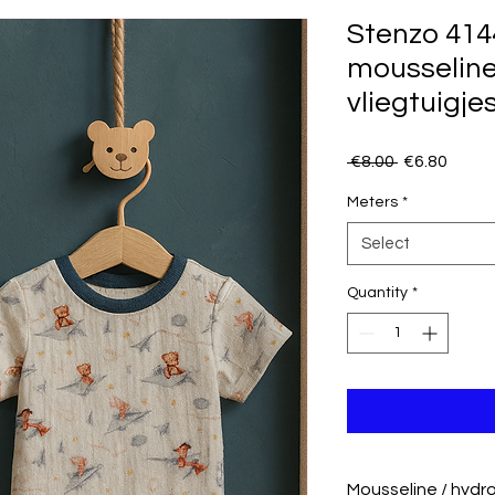
Stenzo 4144
mousseline
vliegtuigje
Regular
Sale
 €8.00 
€6.80
Price
Price
Meters
*
Select
Quantity
*
Mousseline / hydro