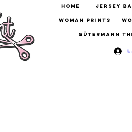
HOME
Jersey ba
Woman prints
Wo
gütermann th
L