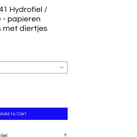
1 Hydrofiel /
 - papieren
s met diertjes
Add to Cart
fiel