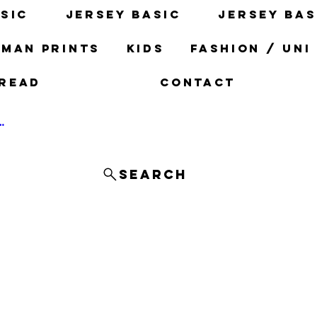
sic
Jersey basic
Jersey bas
man prints
Kids
fashion / uni
read
Contact
og In
Search