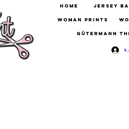
HOME
Jersey ba
Woman prints
Wo
gütermann th
L