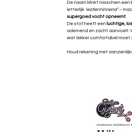
De naam klinkt misschien een
letterlijk
‘waterminnend’
– maar
supergoed vocht opneemt
.
De stof heeft een
luchtige, l
ademend en zacht aanvoelt. I
wat lekker comfortabel moet z
Houd rekening met aanzienlijke