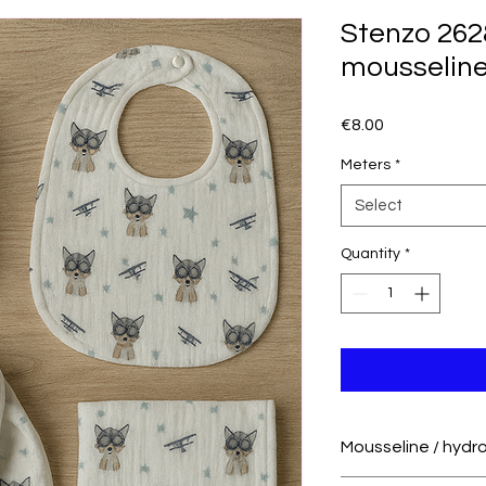
Stenzo 2628
mousseline 
Price
€8.00
Meters
*
Select
Quantity
*
Mousseline / hydro