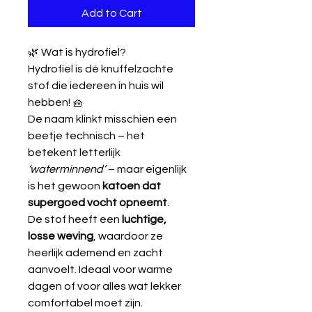
Add to Cart
🌿 Wat is hydrofiel?
Hydrofiel is dé knuffelzachte
stof die iedereen in huis wil
hebben! 🧺
De naam klinkt misschien een
beetje technisch – het
betekent letterlijk
‘waterminnend’
– maar eigenlijk
is het gewoon
katoen dat
supergoed vocht opneemt
.
De stof heeft een
luchtige,
losse weving
, waardoor ze
heerlijk ademend en zacht
aanvoelt. Ideaal voor warme
dagen of voor alles wat lekker
comfortabel moet zijn.