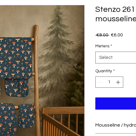
Stenzo 2611
mousseline
Regular
Sale
 €8.00 
€6.00
Price
Price
Meters
*
Select
Quantity
*
Mousseline / hydro