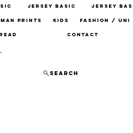
sic
Jersey basic
Jersey bas
man prints
Kids
fashion / uni
read
Contact
og In
Search