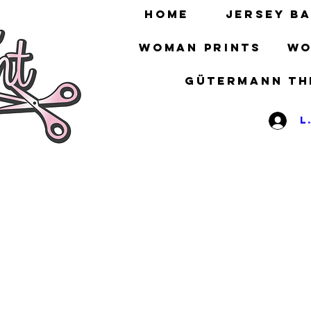
HOME
Jersey ba
Woman prints
Wo
gütermann th
L