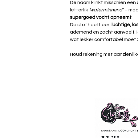
De naam klinkt misschien een
letterlijk
‘waterminnend’
– maar
supergoed vocht opneemt
.
De stof heeft een
luchtige, l
ademend en zacht aanvoelt. I
wat lekker comfortabel moet z
Houd rekening met aanzienlijke