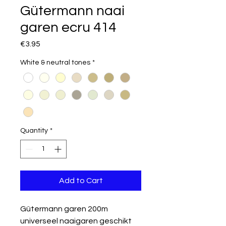
Gütermann naai
garen ecru 414
Price
€3.95
White & neutral tones
*
Quantity
*
Add to Cart
Gütermann garen 200m
universeel naaigaren geschikt