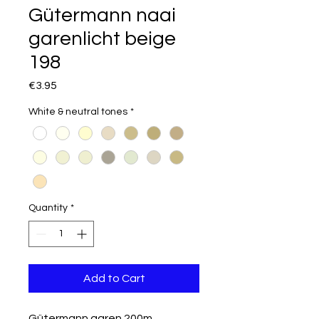
Gütermann naai
garenlicht beige
198
Price
€3.95
White & neutral tones
*
Quantity
*
Add to Cart
Gütermann garen 200m