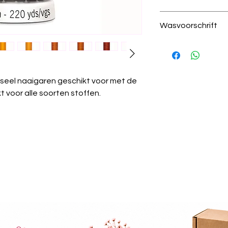
612 licht brique
Wasvoorschrift
100% polyester
200 meter per kl
Was temperatuur
draad dikte 100
wastemperatuur
Krimpvrij:
Het gare
wassen.
seel naaigaren geschikt voor met de
Chemisch reinige
 voor alle soorten stoffen.
worden.
Strijken:
Kan gest
Wasdroger:
Gesch
Algemeen:
Güter
universeel garen 
projecten.