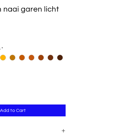
naai garen licht
s
*
Add to Cart