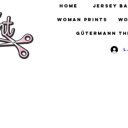
HOME
Jersey ba
Woman prints
Wo
gütermann th
L