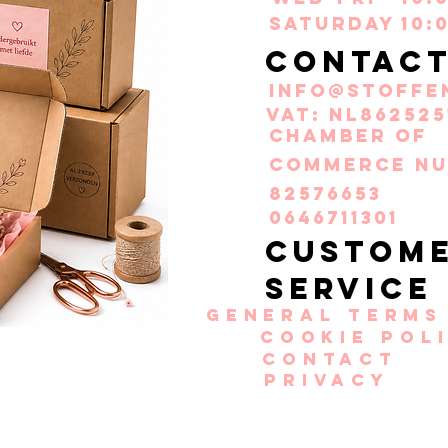
Saturday
10:
Contac
info@stoffe
VAT: NL862525
Chamber of
Commerce nu
82576653
0646711301
Custom
service
General terms
Cookie pol
Contact
Privacy