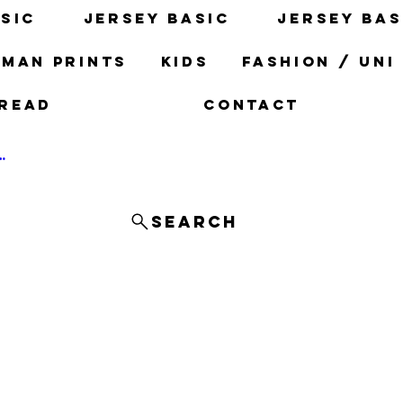
sic
Jersey basic
Jersey bas
man prints
Kids
fashion / uni
read
Contact
og In
Search