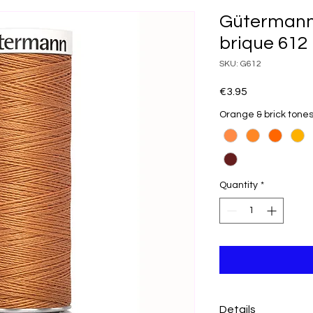
Gütermann 
brique 612
SKU: G612
Price
€3.95
Orange & brick tone
Quantity
*
Details