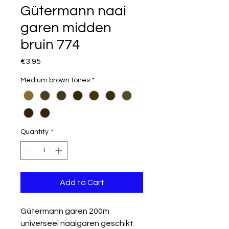
Gütermann naai
garen midden
bruin 774
Price
€3.95
Medium brown tones
*
Quantity
*
Add to Cart
Gütermann garen 200m
universeel naaigaren geschikt