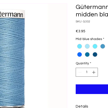
Gütermann
midden bl
SKU: G332
Price
€3.95
Mid-blue shades
*
Quantity
*
Details