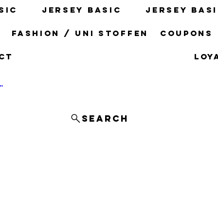
sic
Jersey basic
Jersey bas
s
fashion / uni stoffen
Coupons
ct
Loy
og In
Search