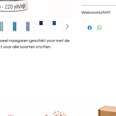
332 midden blau
Wasvoorschrift
100% polyester
200 meter per kl
Was temperatuur
draad dikte 100
wastemperatuur
Krimpvrij:
Het gare
wassen.
seel naaigaren geschikt voor met de
Chemisch reinige
 voor alle soorten stoffen.
worden.
Strijken:
Kan gest
Wasdroger:
Gesch
Algemeen:
Güter
universeel garen 
projecten.