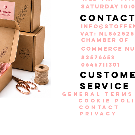
Saturday
10:
Contac
info@stoffe
VAT: NL862525
Chamber of
Commerce nu
82576653
0646711301
Custom
service
General terms
Cookie pol
Contact
Privacy