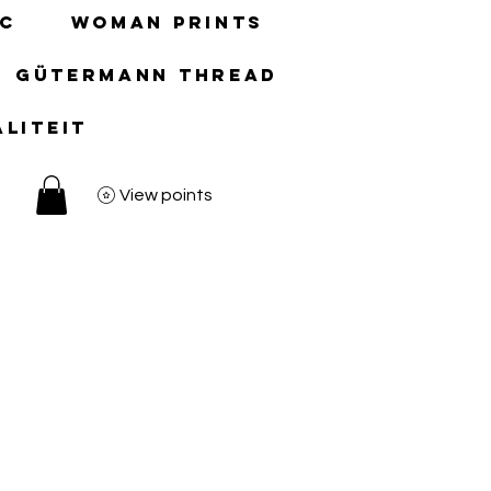
ic
Woman prints
gütermann thread
aliteit
View points