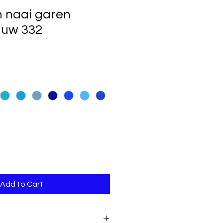
 naai garen
auw 332
Add to Cart