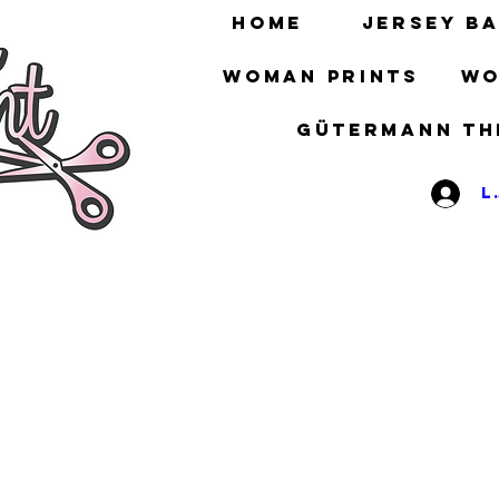
HOME
Jersey ba
Woman prints
Wo
gütermann th
L