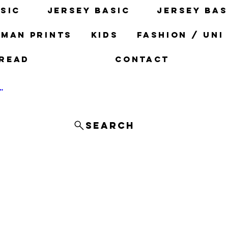
sic
Jersey basic
Jersey bas
man prints
Kids
fashion / uni
read
Contact
og In
Search