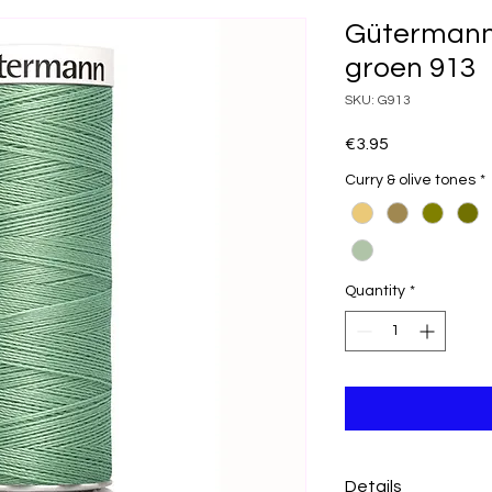
Gütermann 
groen 913
SKU: G913
Price
€3.95
Curry & olive tones
*
Quantity
*
Details