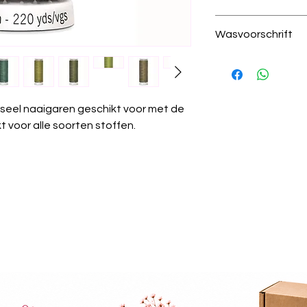
913 linde groen
Wasvoorschrift
100% polyester
200 meter per kl
Was temperatuur
draad dikte 100
wastemperatuur
Krimpvrij:
Het gare
wassen.
seel naaigaren geschikt voor met de
Chemisch reinige
 voor alle soorten stoffen.
worden.
Strijken:
Kan gest
Wasdroger:
Gesch
Algemeen:
Güter
universeel garen 
projecten.