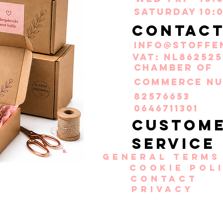
Saturday
10:
Contac
info@stoffe
VAT: NL862525
Chamber of
Commerce nu
82576653
0646711301
Custom
service
General terms
Cookie pol
Contact
Privacy