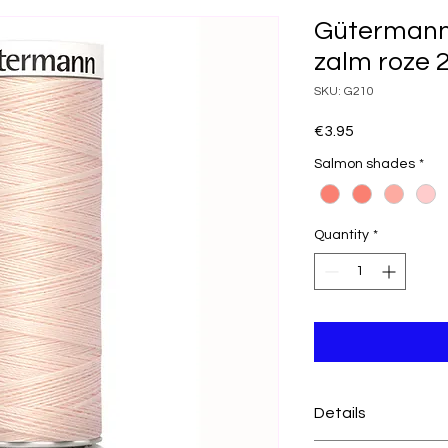
Gütermann 
zalm roze 
SKU: G210
Price
€3.95
Salmon shades
*
Quantity
*
Details