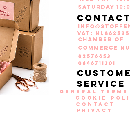
Saturday
10:
Contac
info@stoffe
VAT: NL862525
Chamber of
Commerce nu
82576653
0646711301
Custom
service
General terms
Cookie pol
Contact
Privacy