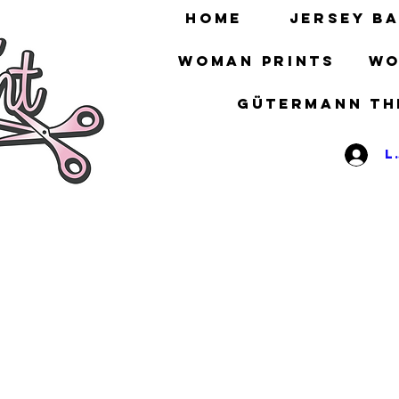
HOME
Jersey ba
Woman prints
Wo
gütermann th
L