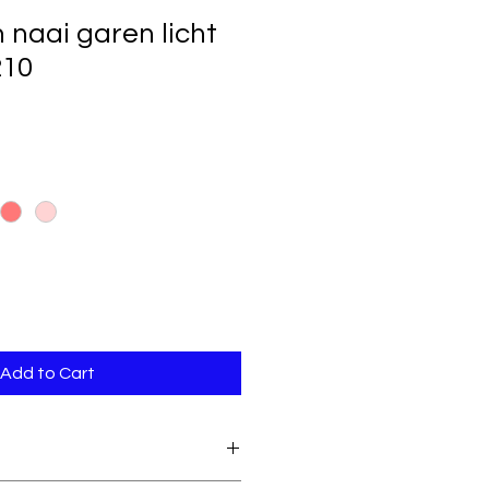
naai garen licht
210
Add to Cart