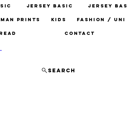
sic
Jersey basic
Jersey bas
man prints
Kids
fashion / uni
read
Contact
og In
Search