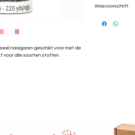
210 licht zalm ro
Wasvoorschrift
100% polyester
200 meter per kl
Was temperatuur
draad dikte 100
wastemperatuur
Krimpvrij:
Het gare
wassen.
Chemisch reinige
seel naaigaren geschikt voor met de
worden.
 voor alle soorten stoffen.
Strijken:
Kan gest
Wasdroger:
Gesch
Algemeen:
Güter
universeel garen 
projecten.