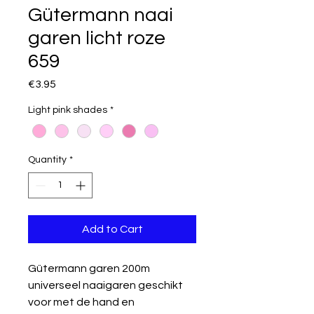
Gütermann naai
garen licht roze
659
Price
€3.95
Light pink shades
*
Quantity
*
Add to Cart
Gütermann garen 200m
universeel naaigaren geschikt
voor met de hand en