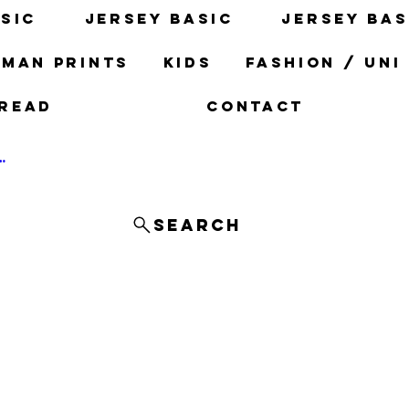
sic
Jersey basic
Jersey bas
man prints
Kids
fashion / uni
read
Contact
og In
Search