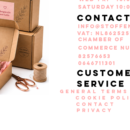
Saturday
10:
Contac
info@stoffe
VAT: NL862525
Chamber of
Commerce nu
82576653
0646711301
Custom
service
General terms
Cookie pol
Contact
Privacy