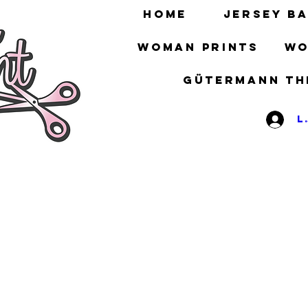
HOME
Jersey ba
Woman prints
Wo
gütermann th
L