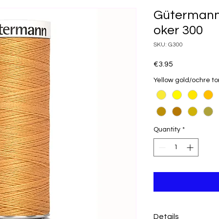
Gütermann 
oker 300
SKU: G300
Price
€3.95
Yellow gold/ochre t
Quantity
*
Details