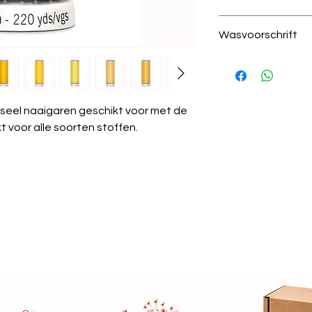
300 licht oker
Wasvoorschrift
100% polyester
200 meter per kl
Was temperatuur
draad dikte 100
wastemperatuur
Krimpvrij:
Het gare
wassen.
seel naaigaren geschikt voor met de
Chemisch reinige
 voor alle soorten stoffen.
worden.
Strijken:
Kan gest
Wasdroger:
Gesch
Algemeen:
Güter
universeel garen 
projecten.