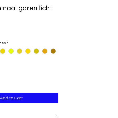
naai garen licht
ones
*
Add to Cart