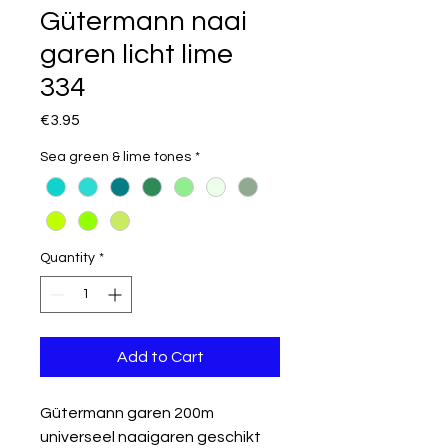
Gütermann naai
garen licht lime
334
Price
€3.95
Sea green & lime tones
*
Quantity
*
Add to Cart
Gütermann garen 200m
universeel naaigaren geschikt