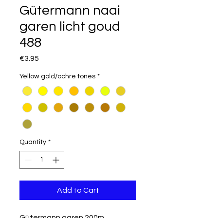
Gütermann naai
garen licht goud
488
Price
€3.95
Yellow gold/ochre tones
*
Quantity
*
Add to Cart
Gütermann garen 200m