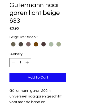
Gütermann naai
garen licht beige
633
Price
€3.95
Beige liver tones
*
Quantity
*
Add to Cart
Gütermann garen 200m
universeel naaigaren geschikt
voor met de hand en