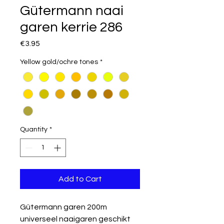
Gütermann naai
garen kerrie 286
Price
€3.95
Yellow gold/ochre tones
*
Quantity
*
Add to Cart
Gütermann garen 200m
universeel naaigaren geschikt