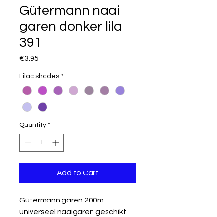
Gütermann naai
garen donker lila
391
Price
€3.95
Lilac shades
*
Quantity
*
Add to Cart
Gütermann garen 200m
universeel naaigaren geschikt