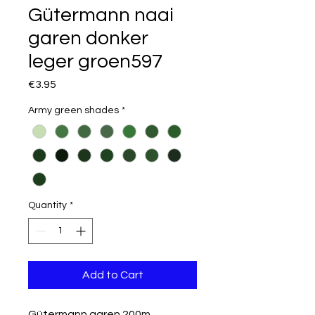
Gütermann naai
garen donker
leger groen597
Price
€3.95
Army green shades
*
Quantity
*
Add to Cart
Gütermann garen 200m