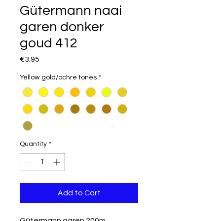
Gütermann naai
garen donker
goud 412
Price
€3.95
Yellow gold/ochre tones
*
Quantity
*
Add to Cart
Gütermann garen 200m