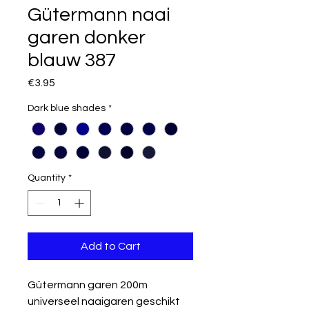
Gütermann naai
garen donker
blauw 387
Price
€3.95
Dark blue shades
*
Quantity
*
Add to Cart
Gütermann garen 200m
universeel naaigaren geschikt