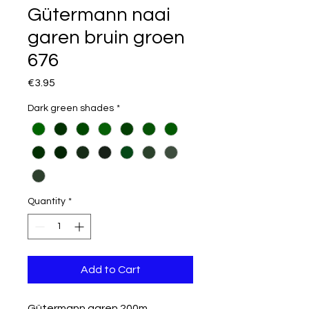
Gütermann naai
garen bruin groen
676
Price
€3.95
Dark green shades
*
Quantity
*
Add to Cart
Gütermann garen 200m