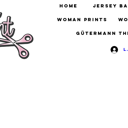
HOME
Jersey ba
Woman prints
Wo
gütermann th
L