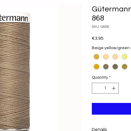
Gütermann
868
SKU: G868
Price
€3.95
Beige yellow/green
Quantity
*
Details