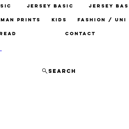
sic
Jersey basic
Jersey bas
man prints
Kids
fashion / uni
read
Contact
og In
Search