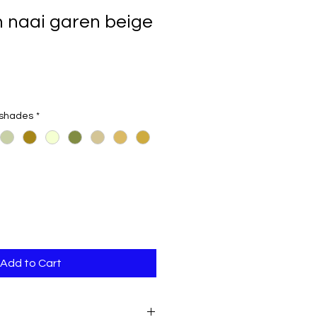
 naai garen beige
 shades
*
Add to Cart