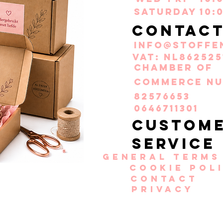
Saturday
10:
Contac
info@stoffe
VAT: NL862525
Chamber of
Commerce nu
82576653
0646711301
Custom
service
General terms
Cookie pol
Contact
Privacy