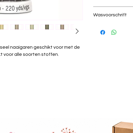
868 beige
Wasvoorschrift
100% polyester
200 meter per kl
Was temperatuur
draad dikte 100
wastemperatuur
Krimpvrij:
Het gare
wassen.
seel naaigaren geschikt voor met de
Chemisch reinige
 voor alle soorten stoffen.
worden.
Strijken:
Kan gest
Wasdroger:
Gesch
Algemeen:
Güter
universeel garen 
projecten.