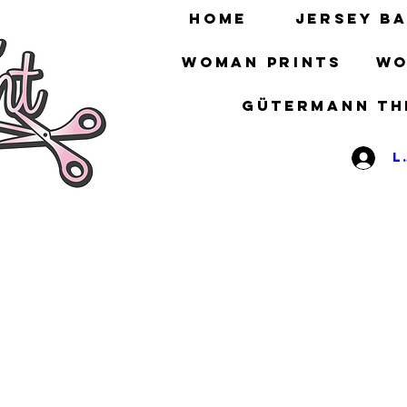
HOME
Jersey ba
Woman prints
Wo
gütermann th
L