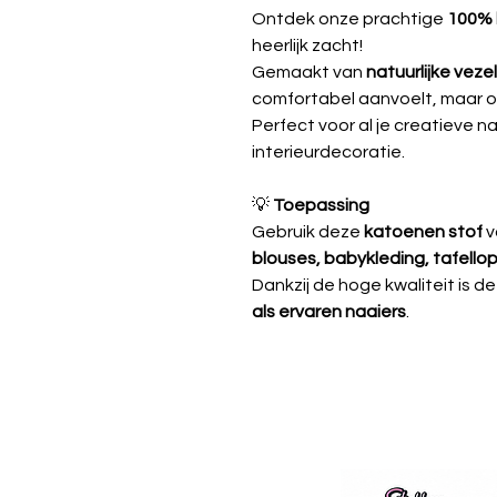
Ontdek onze prachtige
100% 
heerlijk zacht!
Gemaakt van
natuurlijke veze
comfortabel aanvoelt, maar oo
Perfect voor al je creatieve n
interieurdecoratie.
💡
Toepassing
Gebruik deze
katoenen stof
v
blouses, babykleding, tafellop
Dankzij de hoge kwaliteit is d
als ervaren naaiers
.