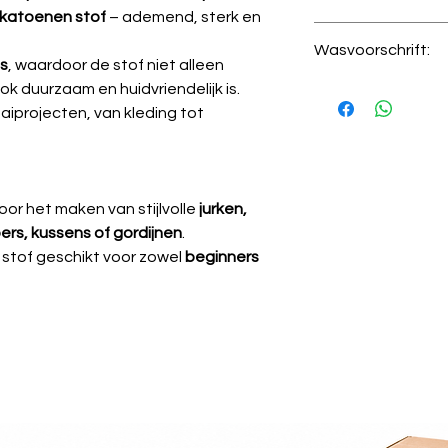
katoenen stof
– ademend, sterk en
Kwaliteit
Wasvoorschrift:
ls
, waardoor de stof niet alleen
Certificering
🧼
Wassen:
Binne
k duurzaam en huidvriendelijk is.
fijnwasprogramm
aaiprojecten, van kleding tot
Stretch
🚫
Niet bleken.
🌀
Centrifugeren:
Gewicht
uitrekken te voo
🌬️
Drogen:
Niet i
oor het maken van stijlvolle
jurken,
Breedte
laten drogen (lie
ers, kussens of gordijnen
.
vermijden).
🔥
Strijken:
Op
lag
e stof geschikt voor zowel
beginners
binnenstebuiten s
⚠️
Krimp:
Kan tot 
wasbeurt.