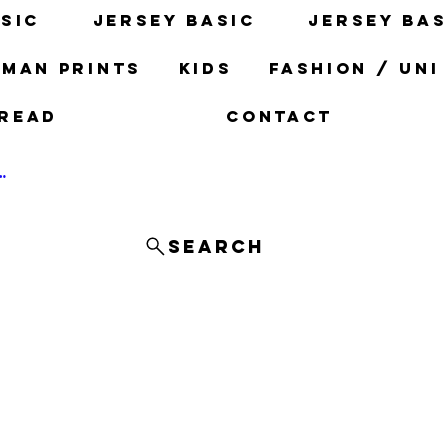
sic
Jersey basic
Jersey bas
man prints
Kids
fashion / uni
read
Contact
og In
Search