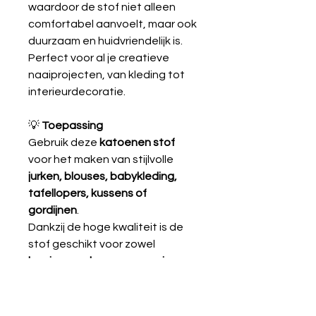
waardoor de stof niet alleen
comfortabel aanvoelt, maar ook
duurzaam en huidvriendelijk is.
Perfect voor al je creatieve
naaiprojecten, van kleding tot
interieurdecoratie.
💡
Toepassing
Gebruik deze
katoenen stof
voor het maken van stijlvolle
jurken, blouses, babykleding,
tafellopers, kussens of
gordijnen
.
Dankzij de hoge kwaliteit is de
stof geschikt voor zowel
beginners als ervaren naaiers
.
10% katoen