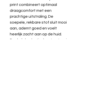
print combineert optimaal
draagcomfort met een
prachtige uitstraling. De
soepele, rekbare stof sluit mooi
aan, ademt goed en voelt
heerlijk zacht aan op de huid.
Dankzij de elastische structuur is
de stof ideaal voor het maken
van T-shirts, jurken, rokjes, baby-
en kinderkleding, leggings en
comfortabele loungewear..
Details:
Kwaliteit
95% katoen %5
Wasvoorschrift:
elastaan
🧼
Wassen:
Binnenstebuiten, op
Certificering
Oeko-Tex
30 °C – 40 °C
, fijnwasprogramma.