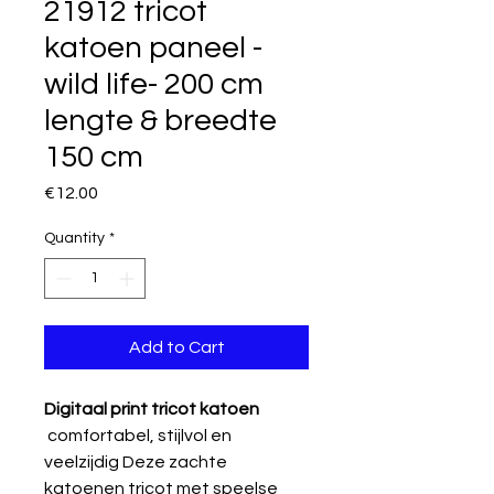
21912 tricot
katoen paneel -
wild life- 200 cm
lengte & breedte
150 cm
Price
€12.00
Quantity
*
Add to Cart
Digitaal print tricot katoen
comfortabel, stijlvol en
veelzijdig Deze zachte
katoenen tricot met speelse