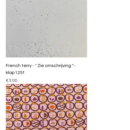
French terry - " Zie omschrijving "-
klap125f
Price
€3.00