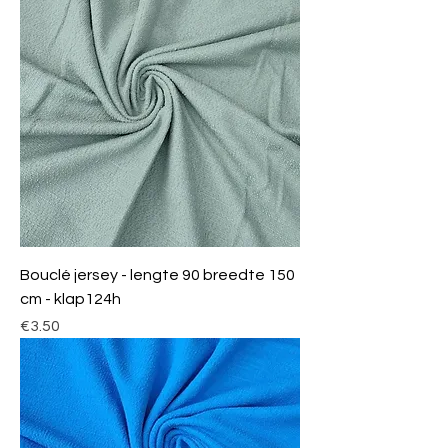
Bouclé jersey - lengte 90 breedte 150
cm - klap124h
Price
€3.50