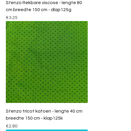
Stenzo Rekbare viscose - lengte 80
cm breedte 150 cm - dlap125g
Price
€3.25
Stenzo tricot katoen - lengte 40 cm
breedte 150 cm - klap125k
Price
€2.80