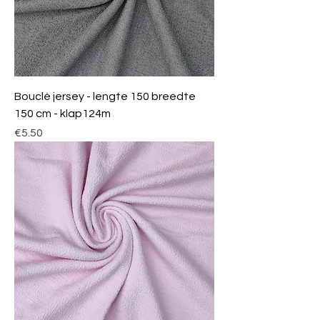
Bouclé jersey - lengte 150 breedte
150 cm - klap124m
Price
€5.50