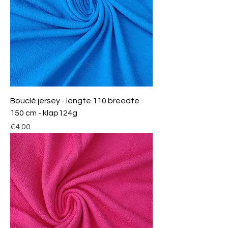
Bouclé jersey - lengte 110 breedte
150 cm - klap124g
Price
€4.00