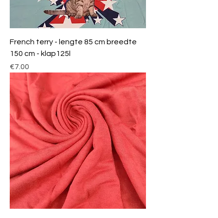
French terry - lengte 85 cm breedte
150 cm - klap125l
Price
€7.00