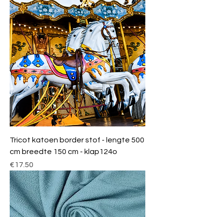
Tricot katoen border stof - lengte 500
cm breedte 150 cm - klap124o
Price
€17.50