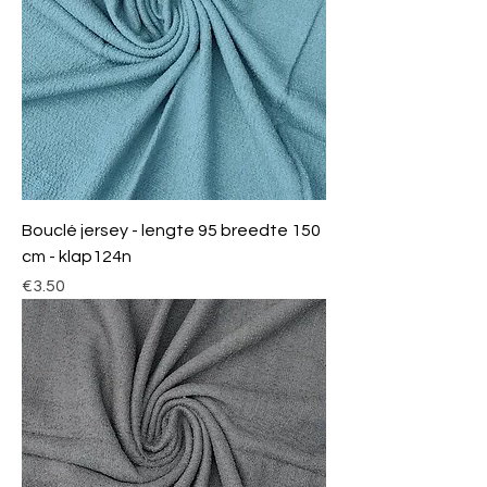
Bouclé jersey - lengte 95 breedte 150
cm - klap124n
Price
€3.50