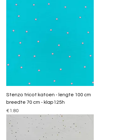
Stenzo tricot katoen - lengte 100 cm
breedte 70 cm - klap125h
Price
€1.80