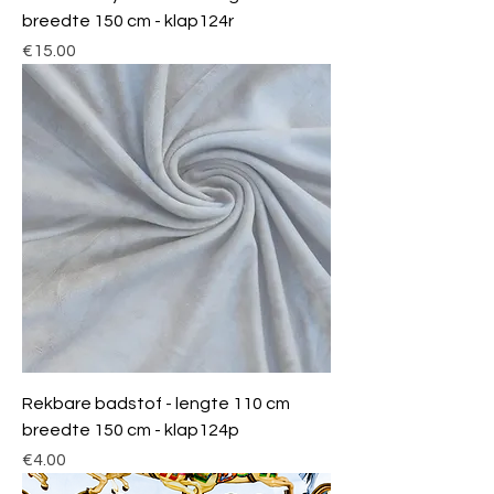
breedte 150 cm - klap124r
Price
€15.00
Rekbare badstof - lengte 110 cm
breedte 150 cm - klap124p
Price
€4.00