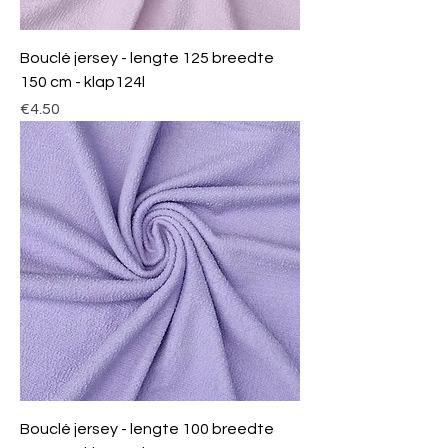
Bouclé jersey - lengte 125 breedte
150 cm - klap124l
Price
€4.50
Bouclé jersey - lengte 100 breedte