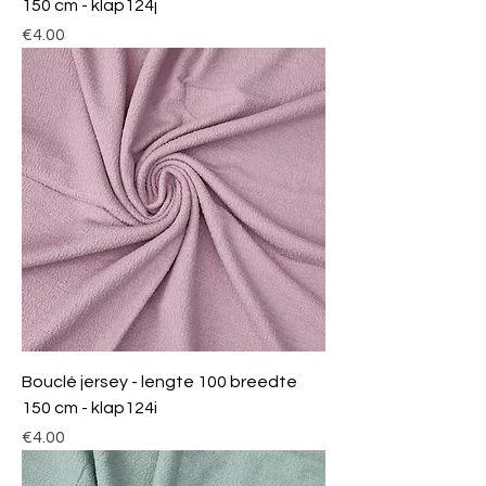
150 cm - klap124j
Price
€4.00
Bouclé jersey - lengte 100 breedte
150 cm - klap124i
Price
€4.00