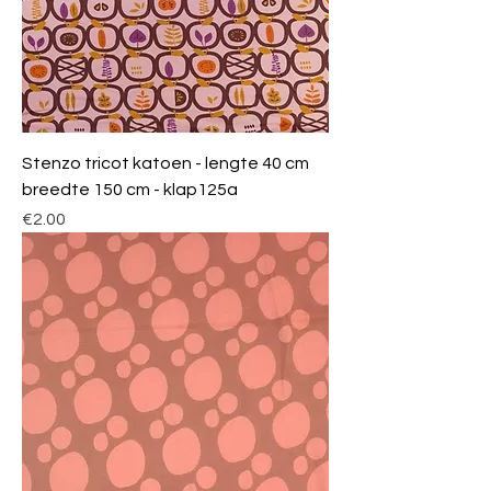
Stenzo tricot katoen - lengte 40 cm
breedte 150 cm - klap125a
Price
€2.00