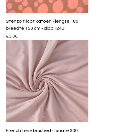
Stenzo tricot katoen - lengte 180
breedte 150 cm - dlap124u
Price
€3.00
French terry brushed - lengte 300