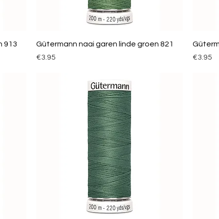
n 913
Gütermann naai garen linde groen 821
Güterm
Price
Price
€3.95
€3.95