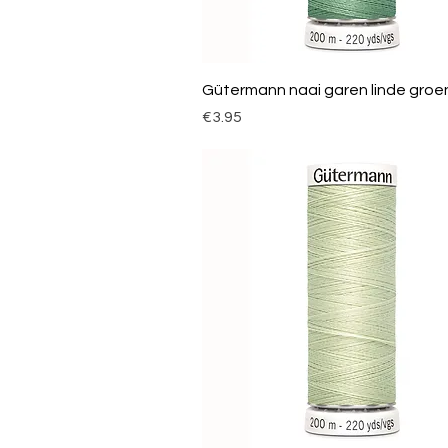
Gütermann naai garen linde groe
Price
€3.95