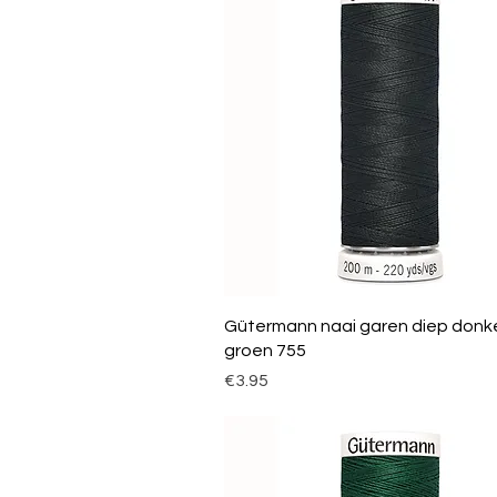
Gütermann naai garen diep donk
groen 755
Price
€3.95