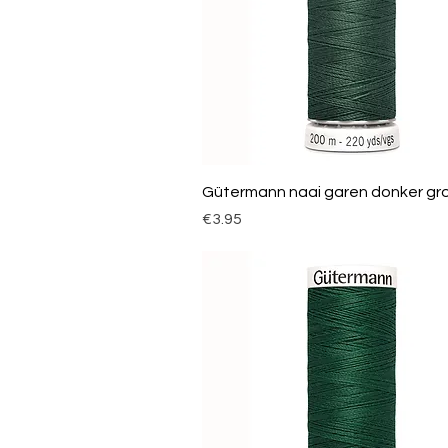
Gütermann naai garen donker gr
Price
€3.95