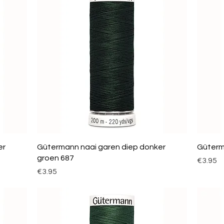
er
Gütermann naai garen diep donker
Güterm
groen 687
Price
€3.95
Price
€3.95