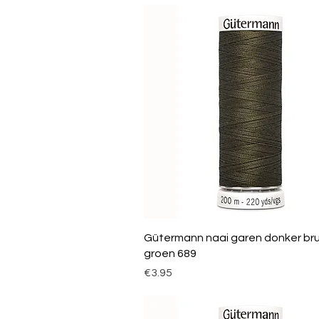
Gütermann naai garen donker bru
groen 689
Price
€3.95