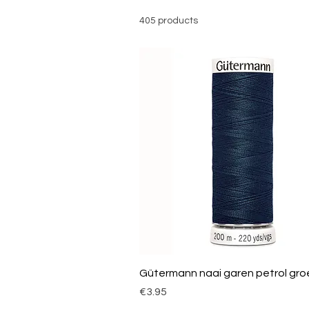
405 products
Gütermann naai garen petrol gro
Price
€3.95