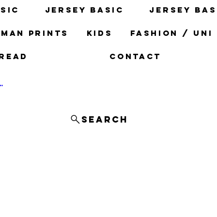
sic
Jersey basic
Jersey bas
man prints
Kids
fashion / uni
read
Contact
og In
Search