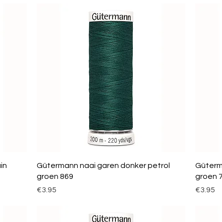
in
Gütermann naai garen donker petrol
Güterm
groen 869
groen 
Price
Price
€3.95
€3.95