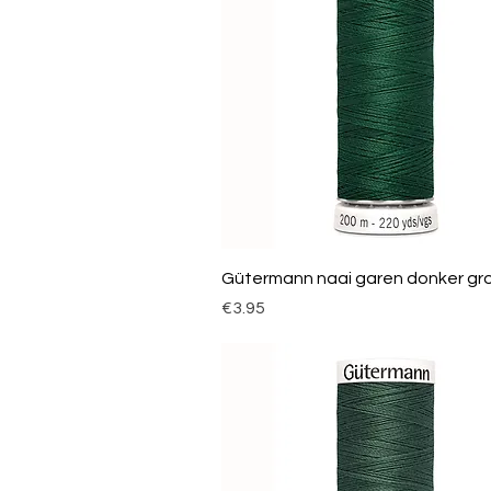
Gütermann naai garen donker gr
Price
€3.95