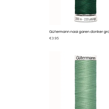
Gütermann naai garen donker gr
Price
€3.95