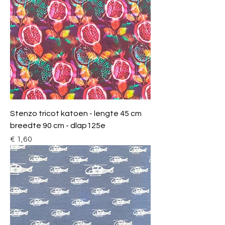
Stenzo tricot katoen - lengte 45 cm
breedte 90 cm - dlap125e
Prijs
€ 1,60