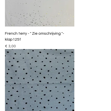
French terry - " Zie omschrijving "-
klap125f
Prijs
€ 3,00