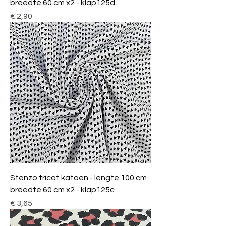
breedte 60 cm x2 - klap125d
Prijs
€ 2,90
Stenzo tricot katoen - lengte 100 cm
breedte 60 cm x2 - klap125c
Prijs
€ 3,65