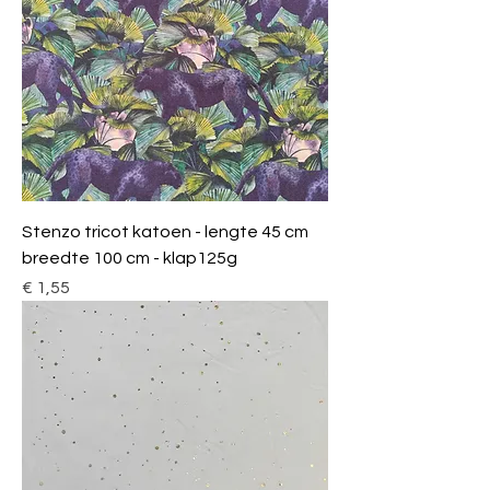
Stenzo tricot katoen - lengte 45 cm
breedte 100 cm - klap125g
Prijs
€ 1,55