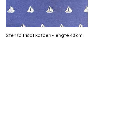
Stenzo tricot katoen - lengte 40 cm
breedte 150 cm - klap125b
Prijs
€ 2,00