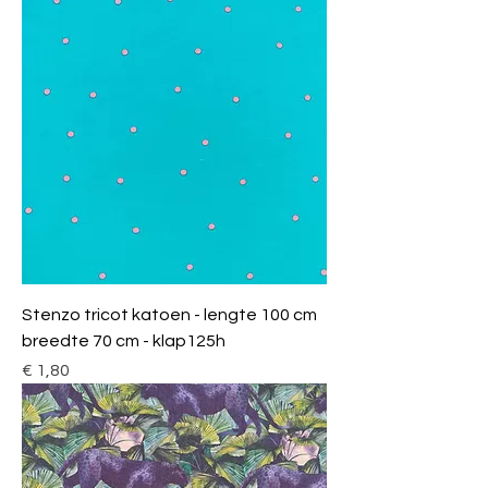
Stenzo tricot katoen - lengte 100 cm
breedte 70 cm - klap125h
Prijs
€ 1,80