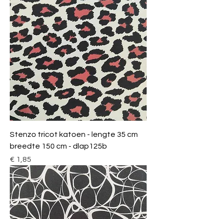
Stenzo tricot katoen - lengte 35 cm
breedte 150 cm - dlap125b
Prijs
€ 1,85