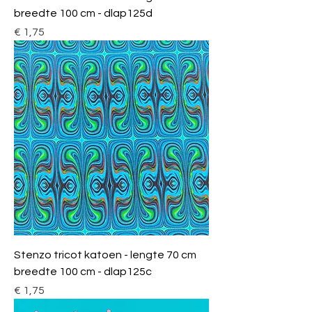
breedte 100 cm - dlap125d
Prijs
€ 1,75
Stenzo tricot katoen - lengte 70 cm
breedte 100 cm - dlap125c
Prijs
€ 1,75