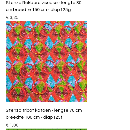
Stenzo Rekbare viscose - lengte 80
cm breedte 150 cm - dlap125g
Prijs
€ 3,25
Stenzo tricot katoen - lengte 70 cm
breedte 100 cm - dlap125f
Prijs
€ 1,80