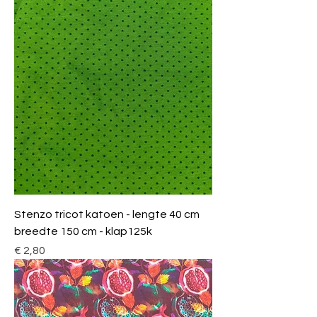
Stenzo tricot katoen - lengte 40 cm
breedte 150 cm - klap125k
Prijs
€ 2,80