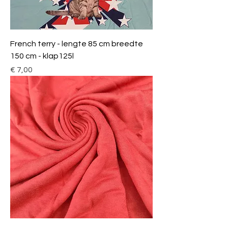
French terry - lengte 85 cm breedte
150 cm - klap125l
Prijs
€ 7,00