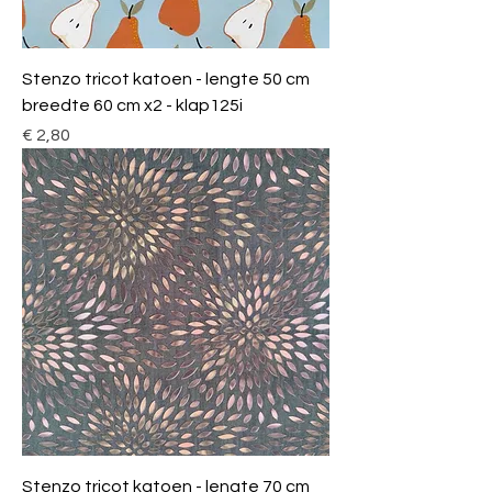
Stenzo tricot katoen - lengte 50 cm
breedte 60 cm x2 - klap125i
Prijs
€ 2,80
Stenzo tricot katoen - lengte 70 cm