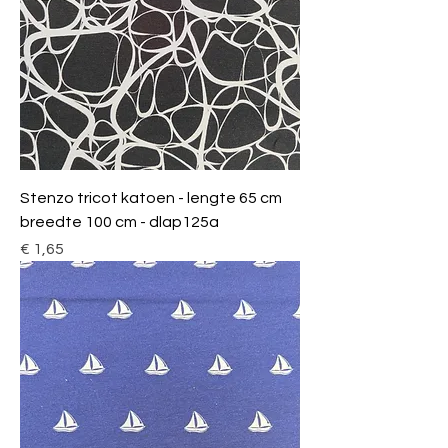
Stenzo tricot katoen - lengte 65 cm
breedte 100 cm - dlap125a
Prijs
€ 1,65