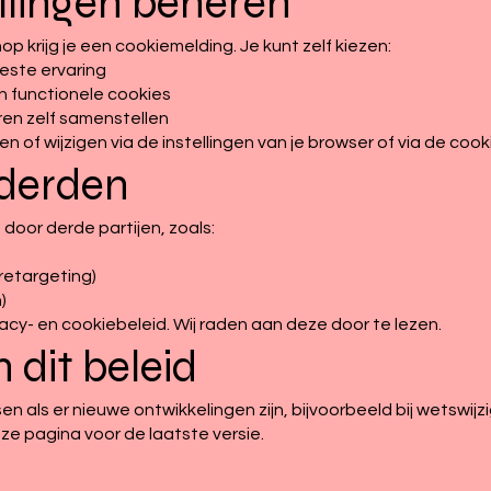
llingen beheren
p krijg je een cookiemelding. Je kunt zelf kiezen:
este ervaring
en functionele cookies
ren zelf samenstellen
en of wijzigen via de instellingen van je browser of via de coo
 derden
oor derde partijen, zoals:
retargeting)
)
acy- en cookiebeleid. Wij raden aan deze door te lezen.
n dit beleid
n als er nieuwe ontwikkelingen zijn, bijvoorbeeld bij wetswijz
ze pagina voor de laatste versie.