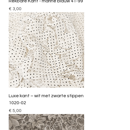
Rekbare Kant - marine blauw 41-99
Prijs
€ 3,00
Luxe kant – wit met zwarte stippen
1020-02
Prijs
€ 5,00