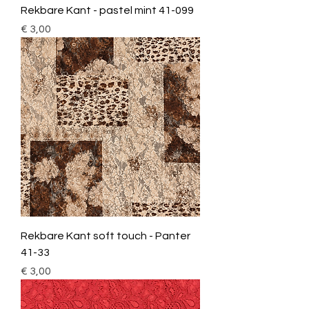
Rekbare Kant - pastel mint 41-099
Prijs
€ 3,00
Rekbare Kant soft touch - Panter
41-33
Prijs
€ 3,00