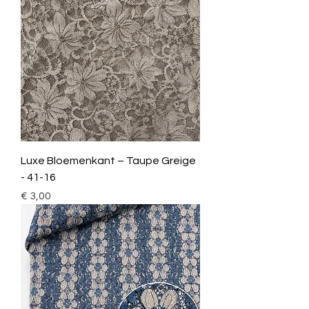
Luxe Bloemenkant – Taupe Greige
- 41-16
Prijs
€ 3,00