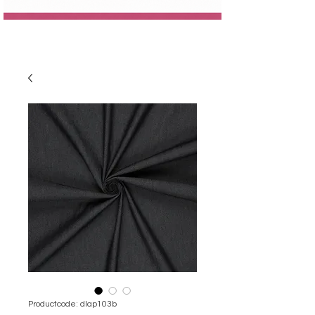
Productcode: dlap103b