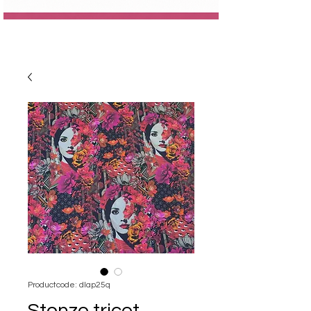
Productcode: dlap25q
Stenzo tricot