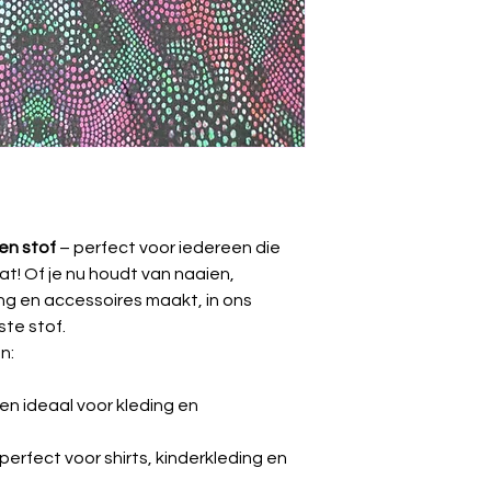
uitrekken te voo
Gewicht
🌬️
Drogen:
Niet i
laten drogen (lie
Breedte
vermijden).
🔥
Strijken:
Op
lag
binnenstebuiten s
⚠️
Krimp:
Kan tot 
wasbeurt.
en stof
– perfect voor iedereen die
at! Of je nu houdt van naaien,
ding en accessoires maakt, in ons
ste stof.
n:
n ideaal voor kleding en
perfect voor shirts, kinderkleding en