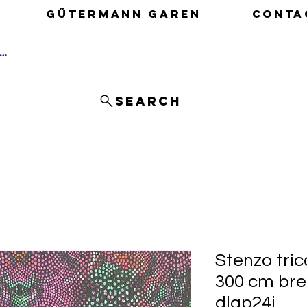
Gütermann garen
Conta
nloggen
Search
Stenzo tric
300 cm bre
dlap24i