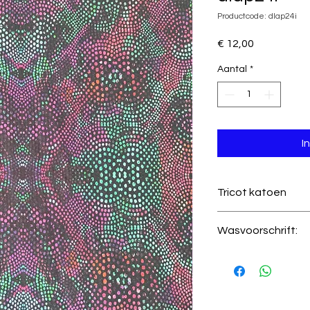
Productcode: dlap24i
Prijs
€ 12,00
Aantal
*
I
Tricot katoen
Kwaliteit
Wasvoorschrift:
🧼
Wassen:
Binne
Certificering
fijnwasprogramm
🚫
Niet bleken.
Stretch
🌀
Centrifugeren: