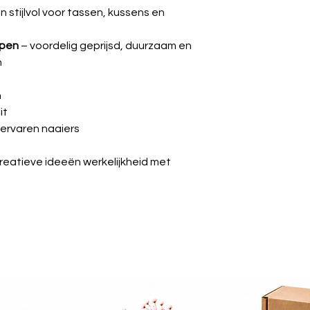
n stijlvol voor tassen, kussens en
ppen
– voordelig geprijsd, duurzaam en
n
n
it
 ervaren naaiers
creatieve ideeën werkelijkheid met