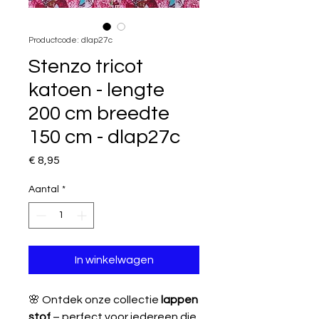
Productcode: dlap27c
Stenzo tricot
katoen - lengte
200 cm breedte
150 cm - dlap27c
Prijs
€ 8,95
Aantal
*
In winkelwagen
🌸 Ontdek onze collectie
lappen
stof
– perfect voor iedereen die