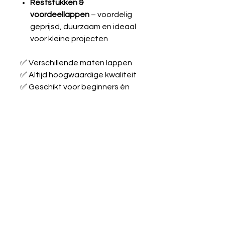
Reststukken &
voordeellappen
– voordelig
geprijsd, duurzaam en ideaal
voor kleine projecten
✅ Verschillende maten lappen
✅ Altijd hoogwaardige kwaliteit
✅ Geschikt voor beginners én
ervaren naaiers
Laat je inspireren en maak je
creatieve ideeën werkelijkheid
met onze stoffen!
Tricot katoen
Kwaliteit
95% katoen & 5%
Wasvoorschrift:
elastaan