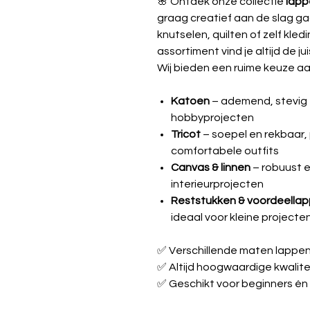
🌸 Ontdek onze collectie
lapp
graag creatief aan de slag ga
knutselen, quilten of zelf kle
assortiment vind je altijd de jui
Wij bieden een ruime keuze aa
Katoen
– ademend, stevig e
hobbyprojecten
Tricot
– soepel en rekbaar, 
comfortabele outfits
Canvas & linnen
– robuust e
interieurprojecten
Reststukken & voordeella
ideaal voor kleine projecte
✅ Verschillende maten lappe
✅ Altijd hoogwaardige kwalite
✅ Geschikt voor beginners én