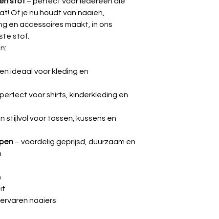
en stof
– perfect voor iedereen die
at! Of je nu houdt van naaien,
ding en accessoires maakt, in ons
ste stof.
n:
n ideaal voor kleding en
perfect voor shirts, kinderkleding en
n stijlvol voor tassen, kussens en
ppen
– voordelig geprijsd, duurzaam en
n
n
it
 ervaren naaiers