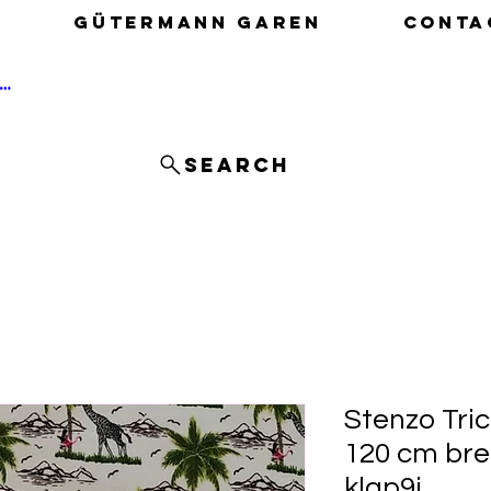
Gütermann garen
Conta
nloggen
Search
Stenzo Tric
120 cm bre
klap9j