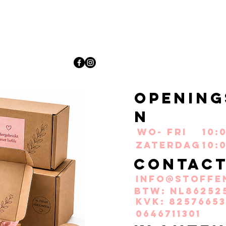
Opening
n
Wo- Fri
10:
Zaterdag
10:
Contac
info@stoffe
BTW: NL86252
KvK: 82576653
0646711301