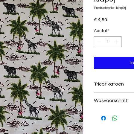
Productcode: klap9j
Prijs
€ 4,50
Aantal
*
I
Tricot katoen
Kwaliteit
Wasvoorschrift:
🧼
Wassen:
Binne
Certificering
fijnwasprogramm
🚫
Niet bleken.
Stretch
🌀
Centrifugeren: