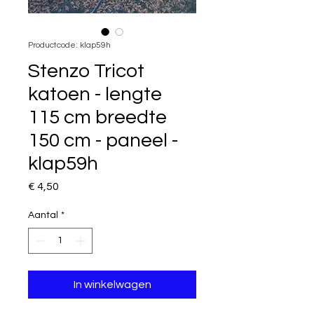
Productcode: klap59h
Stenzo Tricot
katoen - lengte
115 cm breedte
150 cm - paneel -
klap59h
Prijs
€ 4,50
Aantal
*
In winkelwagen