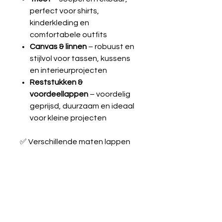
perfect voor shirts,
kinderkleding en
comfortabele outfits
Canvas & linnen
– robuust en
stijlvol voor tassen, kussens
en interieurprojecten
Reststukken &
voordeellappen
– voordelig
geprijsd, duurzaam en ideaal
voor kleine projecten
✅ Verschillende maten lappen
✅ Altijd hoogwaardige kwaliteit
✅ Geschikt voor beginners én
ervaren naaiers
Laat je inspireren en maak je
creatieve ideeën werkelijkheid