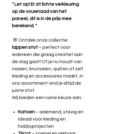
" Let op! Er zit lichte verkleuring
op de vouwnaad van het
paneel, dit is in de prijs mee
berekend. "
​​​​​​​
🌸 Ontdek onze collectie
lappen stof
– perfect voor
iedereen die graag creatief aan
de slag gaat! Of je nu houdt van
naaien, knutselen, quilten of zelf
kleding en accessoires maakt, in
ons assortiment vind je altijd de
juiste stof.
Wij bieden een ruime keuze aan:
Katoen
– ademend, stevig en
ideaal voor kleding en
hobbyprojecten
Tricot
– soepel en rekbaar,